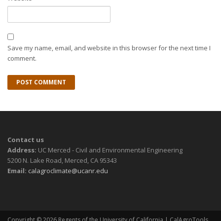
Save my name, email, and website in this browser for the next time I
comment.
Contact us
Address:
UC Merced - Civil and Environmental Engineering
5200 N. Lake Road, Merced, CA 95343
Email:
calagroclimate@ucanr.edu
Copyright © 2026
Regents of the University of California
| CalAgroTools