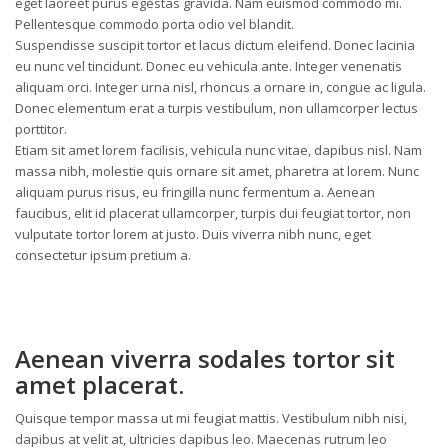
eget laoreet purus egestas gravida. Nam euismod commodo mi.
Pellentesque commodo porta odio vel blandit.
Suspendisse suscipit tortor et lacus dictum eleifend. Donec lacinia
eu nunc vel tincidunt. Donec eu vehicula ante. Integer venenatis
aliquam orci. Integer urna nisl, rhoncus a ornare in, congue ac ligula.
Donec elementum erat a turpis vestibulum, non ullamcorper lectus
porttitor.
Etiam sit amet lorem facilisis, vehicula nunc vitae, dapibus nisl. Nam
massa nibh, molestie quis ornare sit amet, pharetra at lorem. Nunc
aliquam purus risus, eu fringilla nunc fermentum a. Aenean
faucibus, elit id placerat ullamcorper, turpis dui feugiat tortor, non
vulputate tortor lorem at justo. Duis viverra nibh nunc, eget
consectetur ipsum pretium a.
Aenean viverra sodales tortor sit
amet placerat.
Quisque tempor massa ut mi feugiat mattis. Vestibulum nibh nisi,
dapibus at velit at, ultricies dapibus leo. Maecenas rutrum leo