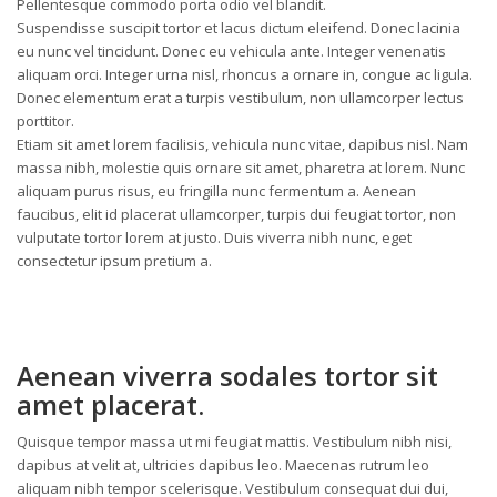
Pellentesque commodo porta odio vel blandit.
Suspendisse suscipit tortor et lacus dictum eleifend. Donec lacinia
eu nunc vel tincidunt. Donec eu vehicula ante. Integer venenatis
aliquam orci. Integer urna nisl, rhoncus a ornare in, congue ac ligula.
Donec elementum erat a turpis vestibulum, non ullamcorper lectus
porttitor.
Etiam sit amet lorem facilisis, vehicula nunc vitae, dapibus nisl. Nam
massa nibh, molestie quis ornare sit amet, pharetra at lorem. Nunc
aliquam purus risus, eu fringilla nunc fermentum a. Aenean
faucibus, elit id placerat ullamcorper, turpis dui feugiat tortor, non
vulputate tortor lorem at justo. Duis viverra nibh nunc, eget
consectetur ipsum pretium a.
Aenean viverra sodales tortor sit
amet placerat.
Quisque tempor massa ut mi feugiat mattis. Vestibulum nibh nisi,
dapibus at velit at, ultricies dapibus leo. Maecenas rutrum leo
aliquam nibh tempor scelerisque. Vestibulum consequat dui dui,