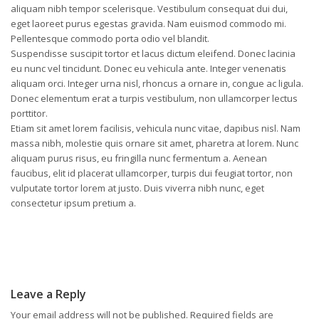
aliquam nibh tempor scelerisque. Vestibulum consequat dui dui,
eget laoreet purus egestas gravida. Nam euismod commodo mi.
Pellentesque commodo porta odio vel blandit.
Suspendisse suscipit tortor et lacus dictum eleifend. Donec lacinia
eu nunc vel tincidunt. Donec eu vehicula ante. Integer venenatis
aliquam orci. Integer urna nisl, rhoncus a ornare in, congue ac ligula.
Donec elementum erat a turpis vestibulum, non ullamcorper lectus
porttitor.
Etiam sit amet lorem facilisis, vehicula nunc vitae, dapibus nisl. Nam
massa nibh, molestie quis ornare sit amet, pharetra at lorem. Nunc
aliquam purus risus, eu fringilla nunc fermentum a. Aenean
faucibus, elit id placerat ullamcorper, turpis dui feugiat tortor, non
vulputate tortor lorem at justo. Duis viverra nibh nunc, eget
consectetur ipsum pretium a.
Leave a Reply
Your email address will not be published.
Required fields are